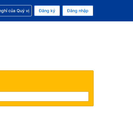
p với đặt chỗ
ghỉ của Quý vị
Đăng ký
Đăng nhập
iền tệ hiện tại của bạn là Đô la Mỹ
 Ngôn ngữ hiện tại của bạn là Tiếng Việt