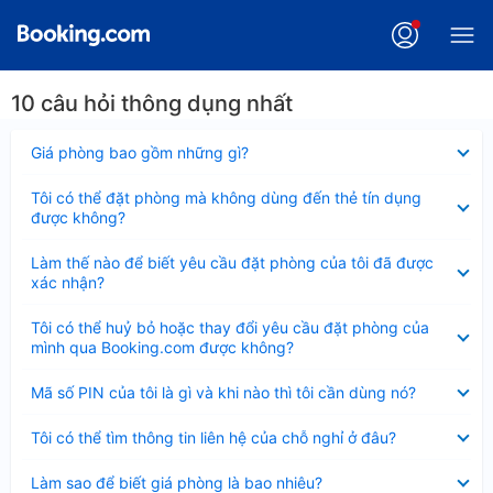
10 câu hỏi thông dụng nhất
Đã
Giá phòng bao gồm những gì?
thu
gọn
Đã
Tôi có thể đặt phòng mà không dùng đến thẻ tín dụng
thu
được không?
gọn
Đã
Làm thế nào để biết yêu cầu đặt phòng của tôi đã được
thu
xác nhận?
gọn
Đã
Tôi có thể huỷ bỏ hoặc thay đổi yêu cầu đặt phòng của
thu
mình qua Booking.com được không?
gọn
Đã
Mã số PIN của tôi là gì và khi nào thì tôi cần dùng nó?
thu
gọn
Đã
Tôi có thể tìm thông tin liên hệ của chỗ nghỉ ở đâu?
thu
gọn
Đã
Làm sao để biết giá phòng là bao nhiêu?
thu