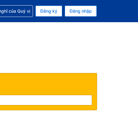
p với đặt chỗ
ghỉ của Quý vị
Đăng ký
Đăng nhập
iền tệ hiện tại của bạn là Đồng
 Ngôn ngữ hiện tại của bạn là Tiếng Việt