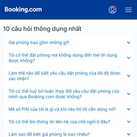
10 câu hỏi thông dụng nhất
Đã
Giá phòng bao gồm những gì?
thu
gọn
Đã
Tôi có thể đặt phòng mà không dùng đến thẻ tín dụng
thu
được không?
gọn
Đã
Làm thế nào để biết yêu cầu đặt phòng của tôi đã được
thu
xác nhận?
gọn
Đã
Tôi có thể huỷ bỏ hoặc thay đổi yêu cầu đặt phòng của
thu
mình qua Booking.com được không?
gọn
Đã
Mã số PIN của tôi là gì và khi nào thì tôi cần dùng nó?
thu
gọn
Đã
Tôi có thể tìm thông tin liên hệ của chỗ nghỉ ở đâu?
thu
gọn
Đã
Làm sao để biết giá phòng là bao nhiêu?
thu