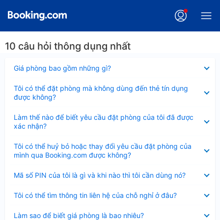
10 câu hỏi thông dụng nhất
Đã
Giá phòng bao gồm những gì?
thu
gọn
Đã
Tôi có thể đặt phòng mà không dùng đến thẻ tín dụng
thu
được không?
gọn
Đã
Làm thế nào để biết yêu cầu đặt phòng của tôi đã được
thu
xác nhận?
gọn
Đã
Tôi có thể huỷ bỏ hoặc thay đổi yêu cầu đặt phòng của
thu
mình qua Booking.com được không?
gọn
Đã
Mã số PIN của tôi là gì và khi nào thì tôi cần dùng nó?
thu
gọn
Đã
Tôi có thể tìm thông tin liên hệ của chỗ nghỉ ở đâu?
thu
gọn
Đã
Làm sao để biết giá phòng là bao nhiêu?
thu