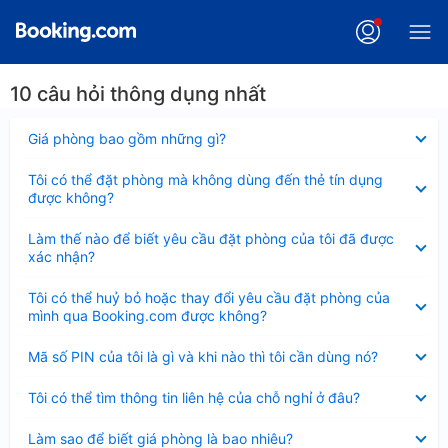
10 câu hỏi thông dụng nhất
Đã
Giá phòng bao gồm những gì?
thu
gọn
Đã
Tôi có thể đặt phòng mà không dùng đến thẻ tín dụng
thu
được không?
gọn
Đã
Làm thế nào để biết yêu cầu đặt phòng của tôi đã được
thu
xác nhận?
gọn
Đã
Tôi có thể huỷ bỏ hoặc thay đổi yêu cầu đặt phòng của
thu
mình qua Booking.com được không?
gọn
Đã
Mã số PIN của tôi là gì và khi nào thì tôi cần dùng nó?
thu
gọn
Đã
Tôi có thể tìm thông tin liên hệ của chỗ nghỉ ở đâu?
thu
gọn
Đã
Làm sao để biết giá phòng là bao nhiêu?
thu