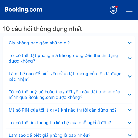
10 câu hỏi thông dụng nhất
Đã
Giá phòng bao gồm những gì?
thu
gọn
Đã
Tôi có thể đặt phòng mà không dùng đến thẻ tín dụng
thu
được không?
gọn
Đã
Làm thế nào để biết yêu cầu đặt phòng của tôi đã được
thu
xác nhận?
gọn
Đã
Tôi có thể huỷ bỏ hoặc thay đổi yêu cầu đặt phòng của
thu
mình qua Booking.com được không?
gọn
Đã
Mã số PIN của tôi là gì và khi nào thì tôi cần dùng nó?
thu
gọn
Đã
Tôi có thể tìm thông tin liên hệ của chỗ nghỉ ở đâu?
thu
gọn
Đã
Làm sao để biết giá phòng là bao nhiêu?
thu