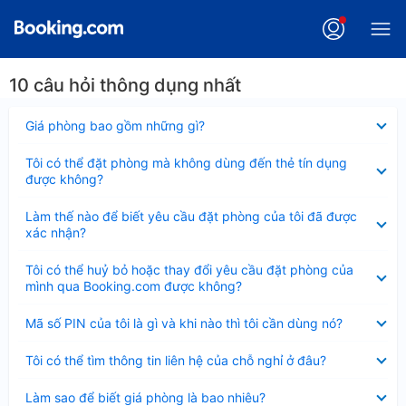
10 câu hỏi thông dụng nhất
Đã
Giá phòng bao gồm những gì?
thu
gọn
Đã
Tôi có thể đặt phòng mà không dùng đến thẻ tín dụng
thu
được không?
gọn
Đã
Làm thế nào để biết yêu cầu đặt phòng của tôi đã được
thu
xác nhận?
gọn
Đã
Tôi có thể huỷ bỏ hoặc thay đổi yêu cầu đặt phòng của
thu
mình qua Booking.com được không?
gọn
Đã
Mã số PIN của tôi là gì và khi nào thì tôi cần dùng nó?
thu
gọn
Đã
Tôi có thể tìm thông tin liên hệ của chỗ nghỉ ở đâu?
thu
gọn
Đã
Làm sao để biết giá phòng là bao nhiêu?
thu