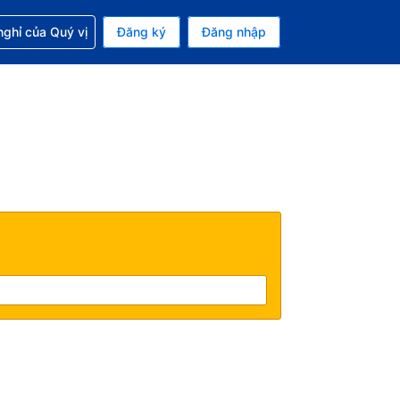
p với đặt chỗ
ghỉ của Quý vị
Đăng ký
Đăng nhập
iền tệ hiện tại của bạn là Đô la Mỹ
 Ngôn ngữ hiện tại của bạn là Tiếng Việt