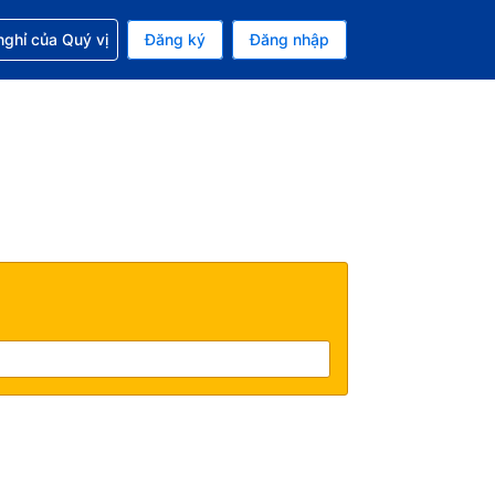
p với đặt chỗ
ghỉ của Quý vị
Đăng ký
Đăng nhập
iền tệ hiện tại của bạn là Đô la Mỹ
 Ngôn ngữ hiện tại của bạn là Tiếng Việt