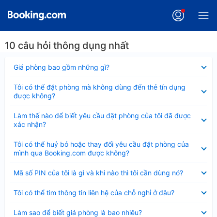
10 câu hỏi thông dụng nhất
Đã
Giá phòng bao gồm những gì?
thu
gọn
Đã
Tôi có thể đặt phòng mà không dùng đến thẻ tín dụng
thu
được không?
gọn
Đã
Làm thế nào để biết yêu cầu đặt phòng của tôi đã được
thu
xác nhận?
gọn
Đã
Tôi có thể huỷ bỏ hoặc thay đổi yêu cầu đặt phòng của
thu
mình qua Booking.com được không?
gọn
Đã
Mã số PIN của tôi là gì và khi nào thì tôi cần dùng nó?
thu
gọn
Đã
Tôi có thể tìm thông tin liên hệ của chỗ nghỉ ở đâu?
thu
gọn
Đã
Làm sao để biết giá phòng là bao nhiêu?
thu