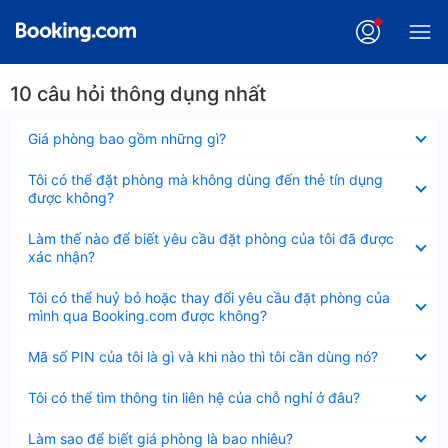
10 câu hỏi thông dụng nhất
Đã
Giá phòng bao gồm những gì?
thu
gọn
Đã
Tôi có thể đặt phòng mà không dùng đến thẻ tín dụng
thu
được không?
gọn
Đã
Làm thế nào để biết yêu cầu đặt phòng của tôi đã được
thu
xác nhận?
gọn
Đã
Tôi có thể huỷ bỏ hoặc thay đổi yêu cầu đặt phòng của
thu
mình qua Booking.com được không?
gọn
Đã
Mã số PIN của tôi là gì và khi nào thì tôi cần dùng nó?
thu
gọn
Đã
Tôi có thể tìm thông tin liên hệ của chỗ nghỉ ở đâu?
thu
gọn
Đã
Làm sao để biết giá phòng là bao nhiêu?
thu