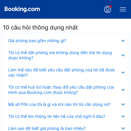
10 câu hỏi thông dụng nhất
Đã
Giá phòng bao gồm những gì?
thu
gọn
Đã
Tôi có thể đặt phòng mà không dùng đến thẻ tín dụng
thu
được không?
gọn
Đã
Làm thế nào để biết yêu cầu đặt phòng của tôi đã được
thu
xác nhận?
gọn
Đã
Tôi có thể huỷ bỏ hoặc thay đổi yêu cầu đặt phòng của
thu
mình qua Booking.com được không?
gọn
Đã
Mã số PIN của tôi là gì và khi nào thì tôi cần dùng nó?
thu
gọn
Đã
Tôi có thể tìm thông tin liên hệ của chỗ nghỉ ở đâu?
thu
gọn
Đã
Làm sao để biết giá phòng là bao nhiêu?
thu