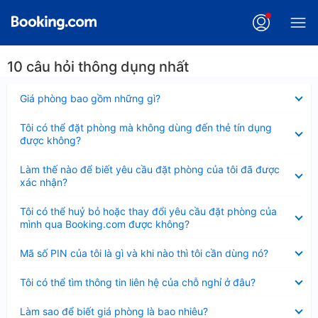
10 câu hỏi thông dụng nhất
Đã
Giá phòng bao gồm những gì?
thu
gọn
Đã
Tôi có thể đặt phòng mà không dùng đến thẻ tín dụng
thu
được không?
gọn
Đã
Làm thế nào để biết yêu cầu đặt phòng của tôi đã được
thu
xác nhận?
gọn
Đã
Tôi có thể huỷ bỏ hoặc thay đổi yêu cầu đặt phòng của
thu
mình qua Booking.com được không?
gọn
Đã
Mã số PIN của tôi là gì và khi nào thì tôi cần dùng nó?
thu
gọn
Đã
Tôi có thể tìm thông tin liên hệ của chỗ nghỉ ở đâu?
thu
gọn
Đã
Làm sao để biết giá phòng là bao nhiêu?
thu