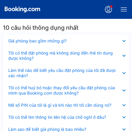
10 câu hỏi thông dụng nhất
Đã
Giá phòng bao gồm những gì?
thu
gọn
Đã
Tôi có thể đặt phòng mà không dùng đến thẻ tín dụng
thu
được không?
gọn
Đã
Làm thế nào để biết yêu cầu đặt phòng của tôi đã được
thu
xác nhận?
gọn
Đã
Tôi có thể huỷ bỏ hoặc thay đổi yêu cầu đặt phòng của
thu
mình qua Booking.com được không?
gọn
Đã
Mã số PIN của tôi là gì và khi nào thì tôi cần dùng nó?
thu
gọn
Đã
Tôi có thể tìm thông tin liên hệ của chỗ nghỉ ở đâu?
thu
gọn
Đã
Làm sao để biết giá phòng là bao nhiêu?
thu