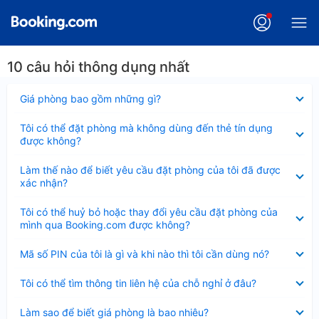
10 câu hỏi thông dụng nhất
Đã
Giá phòng bao gồm những gì?
thu
gọn
Đã
Tôi có thể đặt phòng mà không dùng đến thẻ tín dụng
thu
được không?
gọn
Đã
Làm thế nào để biết yêu cầu đặt phòng của tôi đã được
thu
xác nhận?
gọn
Đã
Tôi có thể huỷ bỏ hoặc thay đổi yêu cầu đặt phòng của
thu
mình qua Booking.com được không?
gọn
Đã
Mã số PIN của tôi là gì và khi nào thì tôi cần dùng nó?
thu
gọn
Đã
Tôi có thể tìm thông tin liên hệ của chỗ nghỉ ở đâu?
thu
gọn
Đã
Làm sao để biết giá phòng là bao nhiêu?
thu