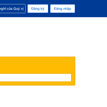
p với đặt chỗ
ghỉ của Quý vị
Đăng ký
Đăng nhập
iền tệ hiện tại của bạn là Đô la Mỹ
 Ngôn ngữ hiện tại của bạn là Tiếng Việt