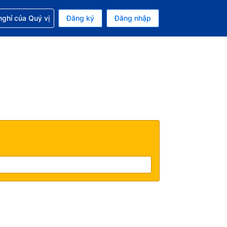
p với đặt chỗ
ghỉ của Quý vị
Đăng ký
Đăng nhập
iền tệ hiện tại của bạn là Đồng
 Ngôn ngữ hiện tại của bạn là Tiếng Việt