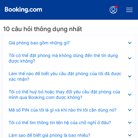
10 câu hỏi thông dụng nhất
Đã
Giá phòng bao gồm những gì?
thu
gọn
Đã
Tôi có thể đặt phòng mà không dùng đến thẻ tín dụng
thu
được không?
gọn
Đã
Làm thế nào để biết yêu cầu đặt phòng của tôi đã được
thu
xác nhận?
gọn
Đã
Tôi có thể huỷ bỏ hoặc thay đổi yêu cầu đặt phòng của
thu
mình qua Booking.com được không?
gọn
Đã
Mã số PIN của tôi là gì và khi nào thì tôi cần dùng nó?
thu
gọn
Đã
Tôi có thể tìm thông tin liên hệ của chỗ nghỉ ở đâu?
thu
gọn
Đã
Làm sao để biết giá phòng là bao nhiêu?
thu