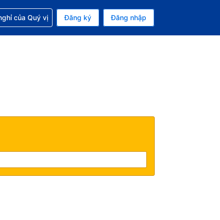
p với đặt chỗ
ghỉ của Quý vị
Đăng ký
Đăng nhập
iền tệ hiện tại của bạn là Đồng
 Ngôn ngữ hiện tại của bạn là Tiếng Việt