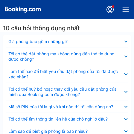
10 câu hỏi thông dụng nhất
Đã
Giá phòng bao gồm những gì?
thu
gọn
Đã
Tôi có thể đặt phòng mà không dùng đến thẻ tín dụng
thu
được không?
gọn
Đã
Làm thế nào để biết yêu cầu đặt phòng của tôi đã được
thu
xác nhận?
gọn
Đã
Tôi có thể huỷ bỏ hoặc thay đổi yêu cầu đặt phòng của
thu
mình qua Booking.com được không?
gọn
Đã
Mã số PIN của tôi là gì và khi nào thì tôi cần dùng nó?
thu
gọn
Đã
Tôi có thể tìm thông tin liên hệ của chỗ nghỉ ở đâu?
thu
gọn
Đã
Làm sao để biết giá phòng là bao nhiêu?
thu