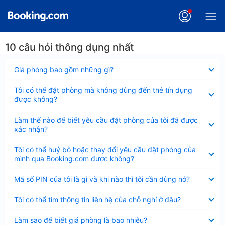
10 câu hỏi thông dụng nhất
Đã
Giá phòng bao gồm những gì?
thu
gọn
Đã
Tôi có thể đặt phòng mà không dùng đến thẻ tín dụng
thu
được không?
gọn
Đã
Làm thế nào để biết yêu cầu đặt phòng của tôi đã được
thu
xác nhận?
gọn
Đã
Tôi có thể huỷ bỏ hoặc thay đổi yêu cầu đặt phòng của
thu
mình qua Booking.com được không?
gọn
Đã
Mã số PIN của tôi là gì và khi nào thì tôi cần dùng nó?
thu
gọn
Đã
Tôi có thể tìm thông tin liên hệ của chỗ nghỉ ở đâu?
thu
gọn
Đã
Làm sao để biết giá phòng là bao nhiêu?
thu