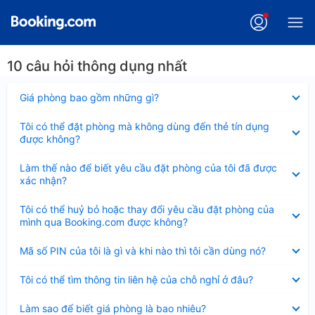
10 câu hỏi thông dụng nhất
Đã
Giá phòng bao gồm những gì?
thu
gọn
Đã
Tôi có thể đặt phòng mà không dùng đến thẻ tín dụng
thu
được không?
gọn
Đã
Làm thế nào để biết yêu cầu đặt phòng của tôi đã được
thu
xác nhận?
gọn
Đã
Tôi có thể huỷ bỏ hoặc thay đổi yêu cầu đặt phòng của
thu
mình qua Booking.com được không?
gọn
Đã
Mã số PIN của tôi là gì và khi nào thì tôi cần dùng nó?
thu
gọn
Đã
Tôi có thể tìm thông tin liên hệ của chỗ nghỉ ở đâu?
thu
gọn
Đã
Làm sao để biết giá phòng là bao nhiêu?
thu