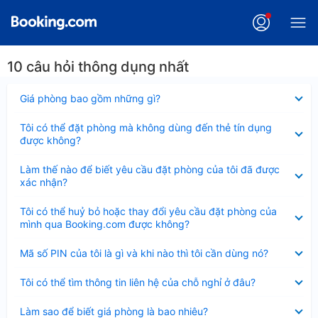
10 câu hỏi thông dụng nhất
Đã
Giá phòng bao gồm những gì?
thu
gọn
Đã
Tôi có thể đặt phòng mà không dùng đến thẻ tín dụng
thu
được không?
gọn
Đã
Làm thế nào để biết yêu cầu đặt phòng của tôi đã được
thu
xác nhận?
gọn
Đã
Tôi có thể huỷ bỏ hoặc thay đổi yêu cầu đặt phòng của
thu
mình qua Booking.com được không?
gọn
Đã
Mã số PIN của tôi là gì và khi nào thì tôi cần dùng nó?
thu
gọn
Đã
Tôi có thể tìm thông tin liên hệ của chỗ nghỉ ở đâu?
thu
gọn
Đã
Làm sao để biết giá phòng là bao nhiêu?
thu