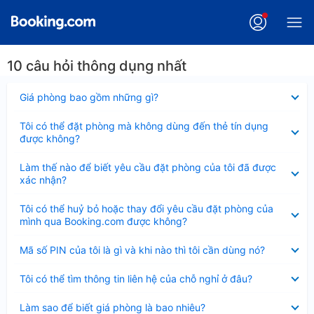
10 câu hỏi thông dụng nhất
Đã
Giá phòng bao gồm những gì?
thu
gọn
Đã
Tôi có thể đặt phòng mà không dùng đến thẻ tín dụng
thu
được không?
gọn
Đã
Làm thế nào để biết yêu cầu đặt phòng của tôi đã được
thu
xác nhận?
gọn
Đã
Tôi có thể huỷ bỏ hoặc thay đổi yêu cầu đặt phòng của
thu
mình qua Booking.com được không?
gọn
Đã
Mã số PIN của tôi là gì và khi nào thì tôi cần dùng nó?
thu
gọn
Đã
Tôi có thể tìm thông tin liên hệ của chỗ nghỉ ở đâu?
thu
gọn
Đã
Làm sao để biết giá phòng là bao nhiêu?
thu