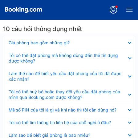
10 câu hỏi thông dụng nhất
Đã
Giá phòng bao gồm những gì?
thu
gọn
Đã
Tôi có thể đặt phòng mà không dùng đến thẻ tín dụng
thu
được không?
gọn
Đã
Làm thế nào để biết yêu cầu đặt phòng của tôi đã được
thu
xác nhận?
gọn
Đã
Tôi có thể huỷ bỏ hoặc thay đổi yêu cầu đặt phòng của
thu
mình qua Booking.com được không?
gọn
Đã
Mã số PIN của tôi là gì và khi nào thì tôi cần dùng nó?
thu
gọn
Đã
Tôi có thể tìm thông tin liên hệ của chỗ nghỉ ở đâu?
thu
gọn
Đã
Làm sao để biết giá phòng là bao nhiêu?
thu