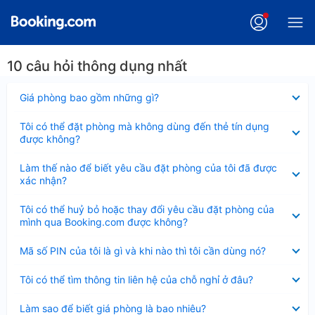
10 câu hỏi thông dụng nhất
Đã
Giá phòng bao gồm những gì?
thu
gọn
Đã
Tôi có thể đặt phòng mà không dùng đến thẻ tín dụng
thu
được không?
gọn
Đã
Làm thế nào để biết yêu cầu đặt phòng của tôi đã được
thu
xác nhận?
gọn
Đã
Tôi có thể huỷ bỏ hoặc thay đổi yêu cầu đặt phòng của
thu
mình qua Booking.com được không?
gọn
Đã
Mã số PIN của tôi là gì và khi nào thì tôi cần dùng nó?
thu
gọn
Đã
Tôi có thể tìm thông tin liên hệ của chỗ nghỉ ở đâu?
thu
gọn
Đã
Làm sao để biết giá phòng là bao nhiêu?
thu