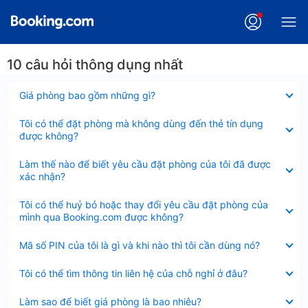
10 câu hỏi thông dụng nhất
Đã
Giá phòng bao gồm những gì?
thu
gọn
Đã
Tôi có thể đặt phòng mà không dùng đến thẻ tín dụng
thu
được không?
gọn
Đã
Làm thế nào để biết yêu cầu đặt phòng của tôi đã được
thu
xác nhận?
gọn
Đã
Tôi có thể huỷ bỏ hoặc thay đổi yêu cầu đặt phòng của
thu
mình qua Booking.com được không?
gọn
Đã
Mã số PIN của tôi là gì và khi nào thì tôi cần dùng nó?
thu
gọn
Đã
Tôi có thể tìm thông tin liên hệ của chỗ nghỉ ở đâu?
thu
gọn
Đã
Làm sao để biết giá phòng là bao nhiêu?
thu