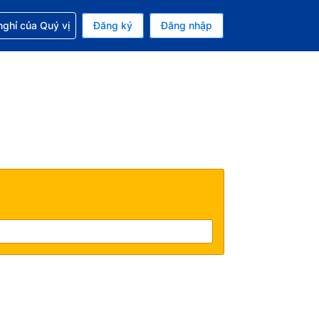
p với đặt chỗ
ghỉ của Quý vị
Đăng ký
Đăng nhập
iền tệ hiện tại của bạn là Đô la Mỹ
 Ngôn ngữ hiện tại của bạn là Tiếng Việt