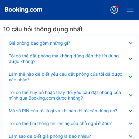
10 câu hỏi thông dụng nhất
Đã
Giá phòng bao gồm những gì?
thu
gọn
Đã
Tôi có thể đặt phòng mà không dùng đến thẻ tín dụng
thu
được không?
gọn
Đã
Làm thế nào để biết yêu cầu đặt phòng của tôi đã được
thu
xác nhận?
gọn
Đã
Tôi có thể huỷ bỏ hoặc thay đổi yêu cầu đặt phòng của
thu
mình qua Booking.com được không?
gọn
Đã
Mã số PIN của tôi là gì và khi nào thì tôi cần dùng nó?
thu
gọn
Đã
Tôi có thể tìm thông tin liên hệ của chỗ nghỉ ở đâu?
thu
gọn
Đã
Làm sao để biết giá phòng là bao nhiêu?
thu