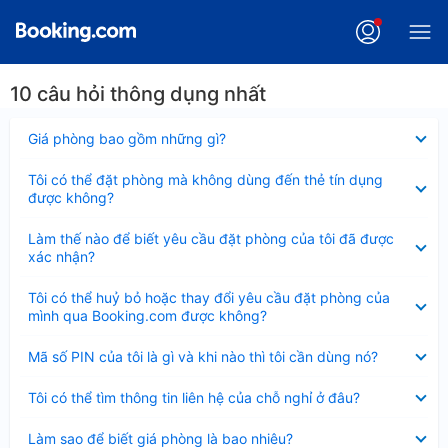
10 câu hỏi thông dụng nhất
Đã
Giá phòng bao gồm những gì?
thu
gọn
Đã
Tôi có thể đặt phòng mà không dùng đến thẻ tín dụng
thu
được không?
gọn
Đã
Làm thế nào để biết yêu cầu đặt phòng của tôi đã được
thu
xác nhận?
gọn
Đã
Tôi có thể huỷ bỏ hoặc thay đổi yêu cầu đặt phòng của
thu
mình qua Booking.com được không?
gọn
Đã
Mã số PIN của tôi là gì và khi nào thì tôi cần dùng nó?
thu
gọn
Đã
Tôi có thể tìm thông tin liên hệ của chỗ nghỉ ở đâu?
thu
gọn
Đã
Làm sao để biết giá phòng là bao nhiêu?
thu