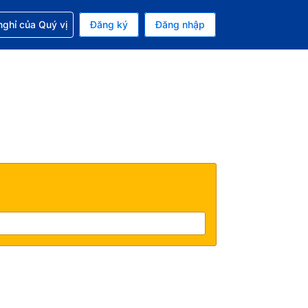
p với đặt chỗ
ghỉ của Quý vị
Đăng ký
Đăng nhập
iền tệ hiện tại của bạn là Đồng
 Ngôn ngữ hiện tại của bạn là Tiếng Việt