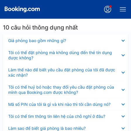
10 câu hỏi thông dụng nhất
Đã
Giá phòng bao gồm những gì?
thu
gọn
Đã
Tôi có thể đặt phòng mà không dùng đến thẻ tín dụng
thu
được không?
gọn
Đã
Làm thế nào để biết yêu cầu đặt phòng của tôi đã được
thu
xác nhận?
gọn
Đã
Tôi có thể huỷ bỏ hoặc thay đổi yêu cầu đặt phòng của
thu
mình qua Booking.com được không?
gọn
Đã
Mã số PIN của tôi là gì và khi nào thì tôi cần dùng nó?
thu
gọn
Đã
Tôi có thể tìm thông tin liên hệ của chỗ nghỉ ở đâu?
thu
gọn
Đã
Làm sao để biết giá phòng là bao nhiêu?
thu