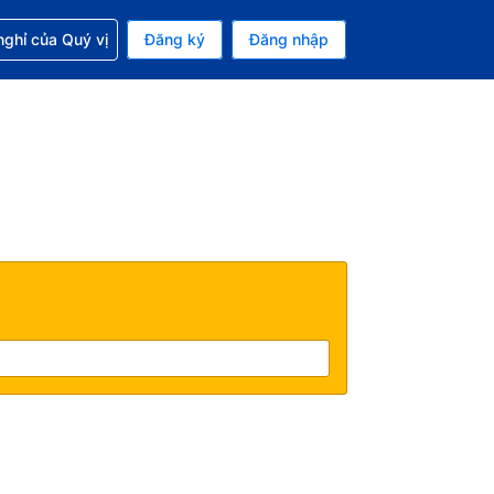
p với đặt chỗ
ghỉ của Quý vị
Đăng ký
Đăng nhập
iền tệ hiện tại của bạn là Đô la Mỹ
 Ngôn ngữ hiện tại của bạn là Tiếng Việt