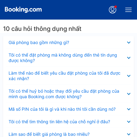
10 câu hỏi thông dụng nhất
Đã
Giá phòng bao gồm những gì?
thu
gọn
Đã
Tôi có thể đặt phòng mà không dùng đến thẻ tín dụng
thu
được không?
gọn
Đã
Làm thế nào để biết yêu cầu đặt phòng của tôi đã được
thu
xác nhận?
gọn
Đã
Tôi có thể huỷ bỏ hoặc thay đổi yêu cầu đặt phòng của
thu
mình qua Booking.com được không?
gọn
Đã
Mã số PIN của tôi là gì và khi nào thì tôi cần dùng nó?
thu
gọn
Đã
Tôi có thể tìm thông tin liên hệ của chỗ nghỉ ở đâu?
thu
gọn
Đã
Làm sao để biết giá phòng là bao nhiêu?
thu