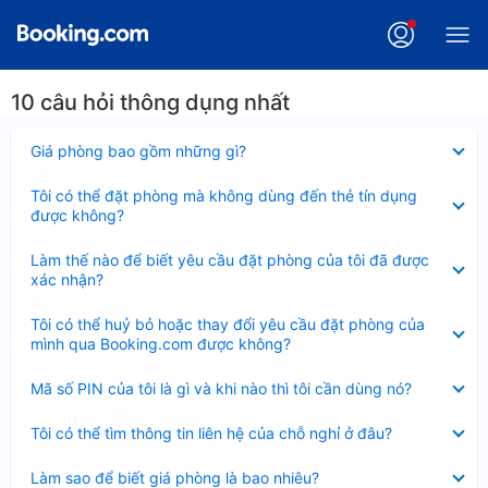
10 câu hỏi thông dụng nhất
Đã
Giá phòng bao gồm những gì?
thu
gọn
Đã
Tôi có thể đặt phòng mà không dùng đến thẻ tín dụng
thu
được không?
gọn
Đã
Làm thế nào để biết yêu cầu đặt phòng của tôi đã được
thu
xác nhận?
gọn
Đã
Tôi có thể huỷ bỏ hoặc thay đổi yêu cầu đặt phòng của
thu
mình qua Booking.com được không?
gọn
Đã
Mã số PIN của tôi là gì và khi nào thì tôi cần dùng nó?
thu
gọn
Đã
Tôi có thể tìm thông tin liên hệ của chỗ nghỉ ở đâu?
thu
gọn
Đã
Làm sao để biết giá phòng là bao nhiêu?
thu