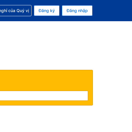
p với đặt chỗ
ghỉ của Quý vị
Đăng ký
Đăng nhập
iền tệ hiện tại của bạn là Đồng
 Ngôn ngữ hiện tại của bạn là Tiếng Việt