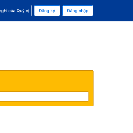
p với đặt chỗ
ghỉ của Quý vị
Đăng ký
Đăng nhập
iền tệ hiện tại của bạn là Đồng
 Ngôn ngữ hiện tại của bạn là Tiếng Việt