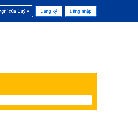
p với đặt chỗ
ghỉ của Quý vị
Đăng ký
Đăng nhập
iền tệ hiện tại của bạn là Đồng
 Ngôn ngữ hiện tại của bạn là Tiếng Việt