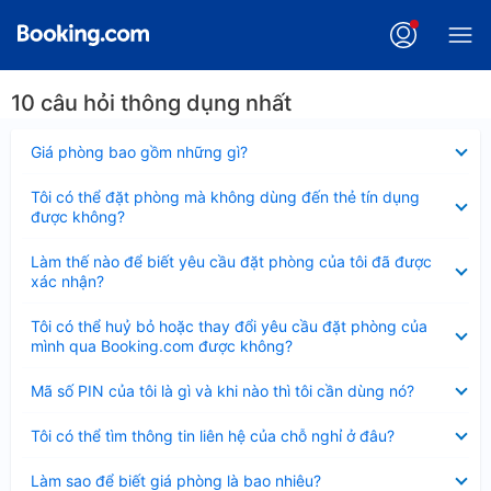
10 câu hỏi thông dụng nhất
Đã
Giá phòng bao gồm những gì?
thu
gọn
Đã
Tôi có thể đặt phòng mà không dùng đến thẻ tín dụng
thu
được không?
gọn
Đã
Làm thế nào để biết yêu cầu đặt phòng của tôi đã được
thu
xác nhận?
gọn
Đã
Tôi có thể huỷ bỏ hoặc thay đổi yêu cầu đặt phòng của
thu
mình qua Booking.com được không?
gọn
Đã
Mã số PIN của tôi là gì và khi nào thì tôi cần dùng nó?
thu
gọn
Đã
Tôi có thể tìm thông tin liên hệ của chỗ nghỉ ở đâu?
thu
gọn
Đã
Làm sao để biết giá phòng là bao nhiêu?
thu