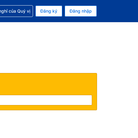
p với đặt chỗ
ghỉ của Quý vị
Đăng ký
Đăng nhập
iền tệ hiện tại của bạn là Đô la Mỹ
 Ngôn ngữ hiện tại của bạn là Tiếng Việt