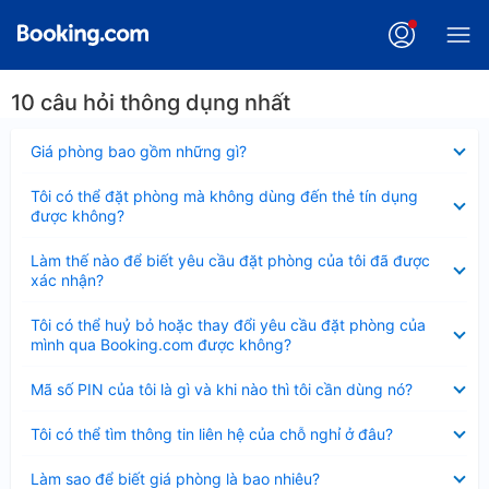
10 câu hỏi thông dụng nhất
Đã
Giá phòng bao gồm những gì?
thu
gọn
Đã
Tôi có thể đặt phòng mà không dùng đến thẻ tín dụng
thu
được không?
gọn
Đã
Làm thế nào để biết yêu cầu đặt phòng của tôi đã được
thu
xác nhận?
gọn
Đã
Tôi có thể huỷ bỏ hoặc thay đổi yêu cầu đặt phòng của
thu
mình qua Booking.com được không?
gọn
Đã
Mã số PIN của tôi là gì và khi nào thì tôi cần dùng nó?
thu
gọn
Đã
Tôi có thể tìm thông tin liên hệ của chỗ nghỉ ở đâu?
thu
gọn
Đã
Làm sao để biết giá phòng là bao nhiêu?
thu