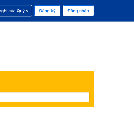
p với đặt chỗ
ghỉ của Quý vị
Đăng ký
Đăng nhập
iền tệ hiện tại của bạn là Đô la Mỹ
 Ngôn ngữ hiện tại của bạn là Tiếng Việt