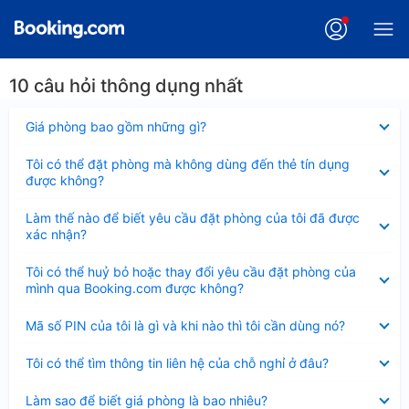
10 câu hỏi thông dụng nhất
Đã
Giá phòng bao gồm những gì?
thu
gọn
Đã
Tôi có thể đặt phòng mà không dùng đến thẻ tín dụng
thu
được không?
gọn
Đã
Làm thế nào để biết yêu cầu đặt phòng của tôi đã được
thu
xác nhận?
gọn
Đã
Tôi có thể huỷ bỏ hoặc thay đổi yêu cầu đặt phòng của
thu
mình qua Booking.com được không?
gọn
Đã
Mã số PIN của tôi là gì và khi nào thì tôi cần dùng nó?
thu
gọn
Đã
Tôi có thể tìm thông tin liên hệ của chỗ nghỉ ở đâu?
thu
gọn
Đã
Làm sao để biết giá phòng là bao nhiêu?
thu