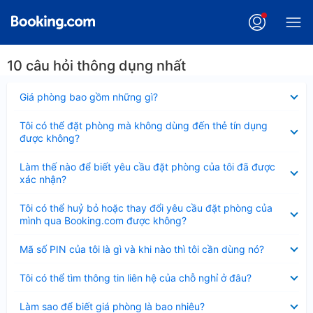
10 câu hỏi thông dụng nhất
Đã
Giá phòng bao gồm những gì?
thu
gọn
Đã
Tôi có thể đặt phòng mà không dùng đến thẻ tín dụng
thu
được không?
gọn
Đã
Làm thế nào để biết yêu cầu đặt phòng của tôi đã được
thu
xác nhận?
gọn
Đã
Tôi có thể huỷ bỏ hoặc thay đổi yêu cầu đặt phòng của
thu
mình qua Booking.com được không?
gọn
Đã
Mã số PIN của tôi là gì và khi nào thì tôi cần dùng nó?
thu
gọn
Đã
Tôi có thể tìm thông tin liên hệ của chỗ nghỉ ở đâu?
thu
gọn
Đã
Làm sao để biết giá phòng là bao nhiêu?
thu