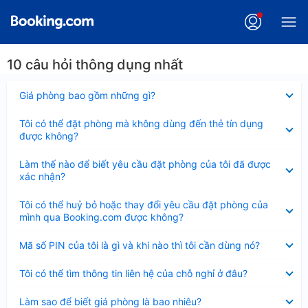
10 câu hỏi thông dụng nhất
Đã
Giá phòng bao gồm những gì?
thu
gọn
Đã
Tôi có thể đặt phòng mà không dùng đến thẻ tín dụng
thu
được không?
gọn
Đã
Làm thế nào để biết yêu cầu đặt phòng của tôi đã được
thu
xác nhận?
gọn
Đã
Tôi có thể huỷ bỏ hoặc thay đổi yêu cầu đặt phòng của
thu
mình qua Booking.com được không?
gọn
Đã
Mã số PIN của tôi là gì và khi nào thì tôi cần dùng nó?
thu
gọn
Đã
Tôi có thể tìm thông tin liên hệ của chỗ nghỉ ở đâu?
thu
gọn
Đã
Làm sao để biết giá phòng là bao nhiêu?
thu