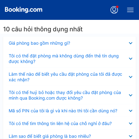
10 câu hỏi thông dụng nhất
Đã
Giá phòng bao gồm những gì?
thu
gọn
Đã
Tôi có thể đặt phòng mà không dùng đến thẻ tín dụng
thu
được không?
gọn
Đã
Làm thế nào để biết yêu cầu đặt phòng của tôi đã được
thu
xác nhận?
gọn
Đã
Tôi có thể huỷ bỏ hoặc thay đổi yêu cầu đặt phòng của
thu
mình qua Booking.com được không?
gọn
Đã
Mã số PIN của tôi là gì và khi nào thì tôi cần dùng nó?
thu
gọn
Đã
Tôi có thể tìm thông tin liên hệ của chỗ nghỉ ở đâu?
thu
gọn
Đã
Làm sao để biết giá phòng là bao nhiêu?
thu