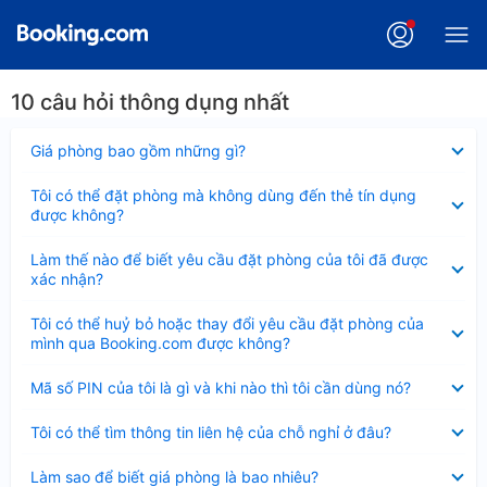
10 câu hỏi thông dụng nhất
Đã
Giá phòng bao gồm những gì?
thu
gọn
Đã
Tôi có thể đặt phòng mà không dùng đến thẻ tín dụng
thu
được không?
gọn
Đã
Làm thế nào để biết yêu cầu đặt phòng của tôi đã được
thu
xác nhận?
gọn
Đã
Tôi có thể huỷ bỏ hoặc thay đổi yêu cầu đặt phòng của
thu
mình qua Booking.com được không?
gọn
Đã
Mã số PIN của tôi là gì và khi nào thì tôi cần dùng nó?
thu
gọn
Đã
Tôi có thể tìm thông tin liên hệ của chỗ nghỉ ở đâu?
thu
gọn
Đã
Làm sao để biết giá phòng là bao nhiêu?
thu