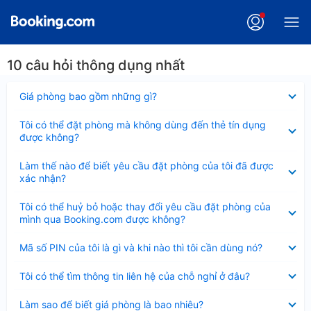
10 câu hỏi thông dụng nhất
Đã
Giá phòng bao gồm những gì?
thu
gọn
Đã
Tôi có thể đặt phòng mà không dùng đến thẻ tín dụng
thu
được không?
gọn
Đã
Làm thế nào để biết yêu cầu đặt phòng của tôi đã được
thu
xác nhận?
gọn
Đã
Tôi có thể huỷ bỏ hoặc thay đổi yêu cầu đặt phòng của
thu
mình qua Booking.com được không?
gọn
Đã
Mã số PIN của tôi là gì và khi nào thì tôi cần dùng nó?
thu
gọn
Đã
Tôi có thể tìm thông tin liên hệ của chỗ nghỉ ở đâu?
thu
gọn
Đã
Làm sao để biết giá phòng là bao nhiêu?
thu