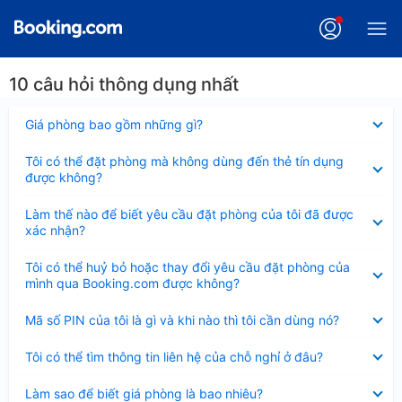
10 câu hỏi thông dụng nhất
Đã
Giá phòng bao gồm những gì?
thu
gọn
Đã
Tôi có thể đặt phòng mà không dùng đến thẻ tín dụng
thu
được không?
gọn
Đã
Làm thế nào để biết yêu cầu đặt phòng của tôi đã được
thu
xác nhận?
gọn
Đã
Tôi có thể huỷ bỏ hoặc thay đổi yêu cầu đặt phòng của
thu
mình qua Booking.com được không?
gọn
Đã
Mã số PIN của tôi là gì và khi nào thì tôi cần dùng nó?
thu
gọn
Đã
Tôi có thể tìm thông tin liên hệ của chỗ nghỉ ở đâu?
thu
gọn
Đã
Làm sao để biết giá phòng là bao nhiêu?
thu